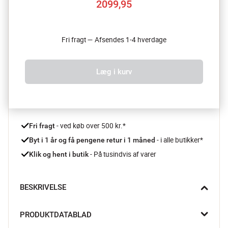
2099,95
Fri fragt — Afsendes 1-4 hverdage
Læg i kurv
 - ved køb over 500 kr.*
Fri fragt
- i alle butikker*
Byt i 1 år og få pengene retur i 1 måned 
 - På tusindvis af varer
Klik og hent i butik
BESKRIVELSE
Forkæl dig selv med en friskbrygget kaffeoplevelse hver dag 
PRODUKTDATABLAD
med Gaefs CM8000 kaffekværn. Med sin koniske kværn i 
rustfrit stål og hele 40 formalingsindstillinger sikrer den dig 