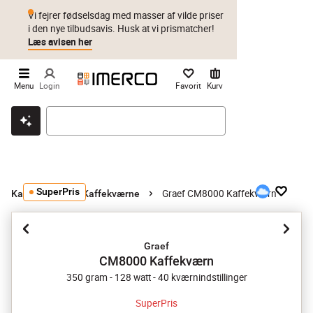
Vi fejrer fødselsdag med masser af vilde priser
i den nye tilbudsavis. Husk at vi prismatcher!
Læs avisen her
Menu
Login
Favorit
Kurv
Klik & hent
Byt i 1 år
Prismatch
SuperPris
Graef CM8000 Kaffekværn
Kaffe og te
Kaffekværne
Graef
CM8000 Kaffekværn
350 gram - 128 watt - 40 kværnindstillinger
SuperPris