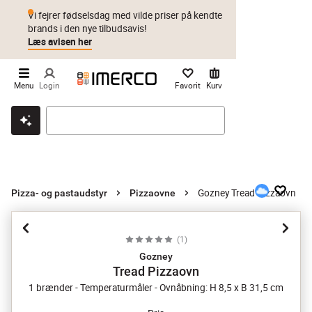
Vi fejrer fødselsdag med vilde priser på kendte
brands i den nye tilbudsavis!
Læs avisen her
Menu
Login
Favorit
Kurv
Klik & hent
Byt i 1 år
Prismatch
Gozney Tread Pizzaovn
Pizza- og pastaudstyr
Pizzaovne
(
1
)
Gozney
Tread Pizzaovn
1 brænder - Temperaturmåler - Ovnåbning: H 8,5 x B 31,5 cm