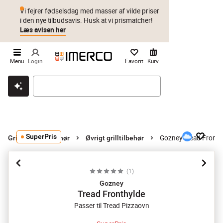
Vi fejrer fødselsdag med masser af vilde priser
i den nye tilbudsavis. Husk at vi prismatcher!
Læs avisen her
Menu
Login
Favorit
Kurv
Klik & hent
Byt i 1 år
Prismatch
SuperPris
Gozney Tread Fronth
Grill og grilltilbehør
Øvrigt grilltilbehør
(
1
)
Gozney
Tread Fronthylde
Passer til Tread Pizzaovn