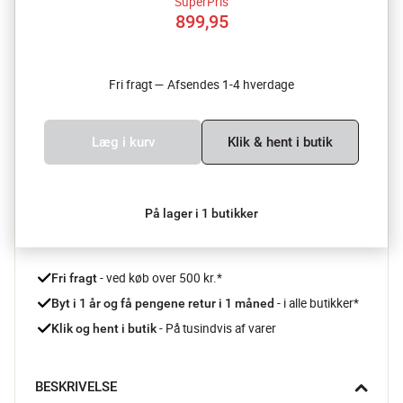
SuperPris
899,95
Fri fragt — Afsendes 1-4 hverdage
Læg i kurv
Klik & hent i butik
På lager i 1 butikker
 - ved køb over 500 kr.*
Fri fragt
- i alle butikker*
Byt i 1 år og få pengene retur i 1 måned 
 - På tusindvis af varer
Klik og hent i butik
BESKRIVELSE