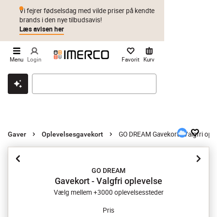
Vi fejrer fødselsdag med vilde priser på kendte
brands i den nye tilbudsavis!
Læs avisen her
Menu
Login
Favorit
Kurv
Klik & hent
Byt i 1 år
Prismatch
GO DREAM Gavekort - Valgfri ople
Gaver
Oplevelsesgavekort
GO DREAM
Gavekort - Valgfri oplevelse
Vælg mellem +3000 oplevelsessteder
Pris