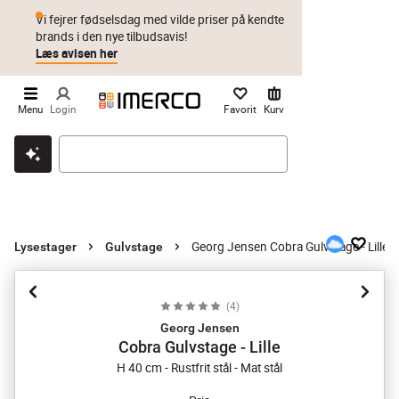
Vi fejrer fødselsdag med vilde priser på kendte
brands i den nye tilbudsavis!
Læs avisen her
Menu
Login
Favorit
Kurv
Klik & hent
Byt i 1 år
Prismatch
Georg Jensen Cobra Gulvstage - Lille
Lysestager
Gulvstage
(
4
)
Georg Jensen
Cobra Gulvstage - Lille
H 40 cm - Rustfrit stål - Mat stål