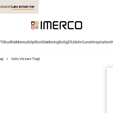
udsavis!
Læs avisen her
Tilbud
Køkkenudstyr
Borddækning
Bolig
El
Udeliv
Gaver
Inspiration
Gefu Versare Tragt
ej