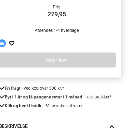
Pris
279,95
Afsendes 1-4 hverdage
Læg i kurv
 - ved køb over 500 kr.*
Fri fragt
- i alle butikker*
Byt i 1 år og få pengene retur i 1 måned 
 - På tusindvis af varer
Klik og hent i butik
BESKRIVELSE
år sommeren ankommer, er det tid til hjemmelavet 