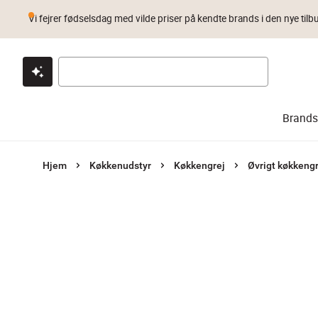
Vi fejrer fødselsdag med vilde priser på kendte brands i den nye tilb
Klik & hent
Byt i 1 år
Prismatch
Brands
Hjem
Køkkenudstyr
Køkkengrej
Øvrigt køkkengr