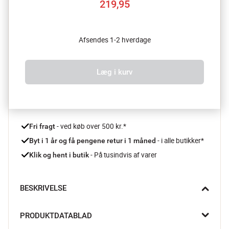
219,95
Afsendes 1-2 hverdage
Læg i kurv
 - ved køb over 500 kr.*
Fri fragt
- i alle butikker*
Byt i 1 år og få pengene retur i 1 måned 
 - På tusindvis af varer
Klik og hent i butik
BESKRIVELSE
Glasset på fod fra Fortessa giver din opdækning et elegant løft 
PRODUKTDATABLAD
– perfekt til at fremhæve både drikke, desserter og små 
serveringer med stil.
