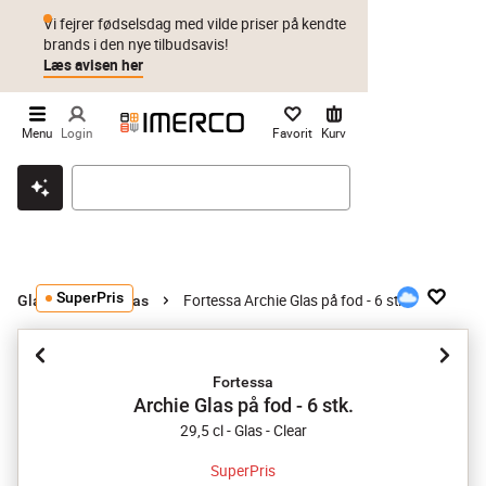
Vi fejrer fødselsdag med vilde priser på kendte
brands i den nye tilbudsavis!
Læs avisen her
Menu
Login
Favorit
Kurv
Klik & hent
Byt i 1 år
Prismatch
SuperPris
Fortessa Archie Glas på fod - 6 stk.
Glas
Vandglas
Fortessa
Archie Glas på fod - 6 stk.
29,5 cl - Glas - Clear
SuperPris