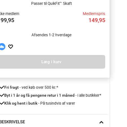
Passer til QuikFit™ Skaft
kke medlem
Medlemspris
199,95
149,95
Afsendes 1-2 hverdage
Læg i kurv
 - ved køb over 500 kr.*
Fri fragt
- i alle butikker*
Byt i 1 år og få pengene retur i 1 måned 
 - På tusindvis af varer
Klik og hent i butik
BESKRIVELSE