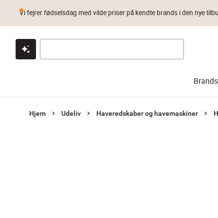
Vi fejrer fødselsdag med vilde priser på kendte brands i den nye tilb
Klik & hent
Byt i 1 år
Prismatch
Brands
Hjem
Udeliv
Haveredskaber og havemaskiner
H