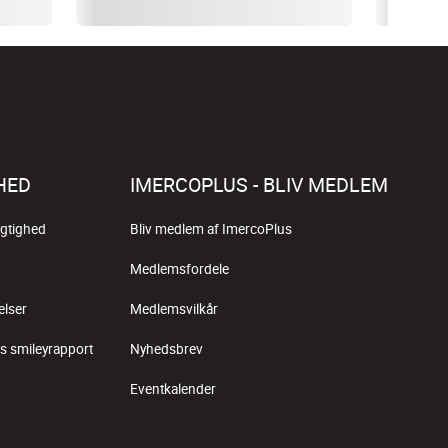
HED
IMERCOPLUS - BLIV MEDLEM
gtighed
Bliv medlem af ImercoPlus
Medlemsfordele
elser
Medlemsvilkår
s smileyrapport
Nyhedsbrev
Eventkalender