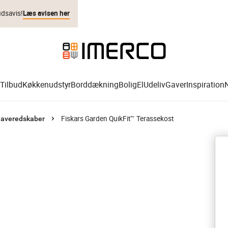
udsavis!
Læs avisen her
Tilbud
Køkkenudstyr
Borddækning
Bolig
El
Udeliv
Gaver
Inspiration
Fiskars Garden QuikFit™ Terassekost
averedskaber