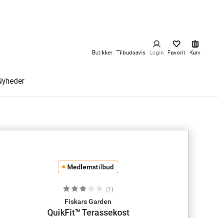
Butikker
Tilbudsavis
Login
Favorit
Kurv
Nyheder
Medlemstilbud
(
1
)
Fiskars Garden
QuikFit™ Terassekost