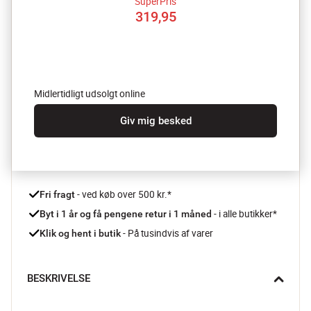
SuperPris
319,95
Midlertidligt udsolgt online
Giv mig besked
 - ved køb over 500 kr.*
Fri fragt
- i alle butikker*
Byt i 1 år og få pengene retur i 1 måned 
 - På tusindvis af varer
Klik og hent i butik
BESKRIVELSE
Eva Solos køleskabskaraffel er hurtigt blevet en moderne 