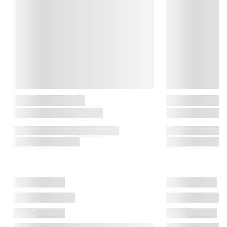
I dag er Eva Solo et internationalt designhus med base i 
Danmark, kendt for at forene funktion, kvalitet og æstetik i 
produkter, der følger med tidens behov og hverdagens 
forandringer.