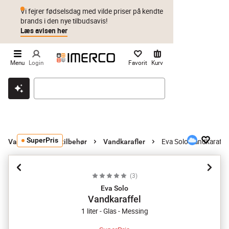
Vi fejrer fødselsdag med vilde priser på kendte
brands i den nye tilbudsavis!
Læs avisen her
Menu
Login
Favorit
Kurv
Klik & hent
Byt i 1 år
Prismatch
SuperPris
Eva Solo Vandkaraffe
Vandkarafler og tilbehør
Vandkarafler
(
3
)
Eva Solo
Vandkaraffel
1 liter - Glas - Messing