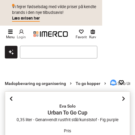
Vi fejrer fødselsdag med vilde priser på kendte
brands i den nye tilbudsavis!
Læs avisen her
Menu
Login
Favorit
Kurv
Klik & hent
Byt i 1 år
Prismatch
Eva Solo Urb
Madopbevaring og organisering
To go kopper
Eva Solo
Urban To Go Cup
0,35 liter - Genanvendt rustfrit stål/kunststof - Fig purple
Pris