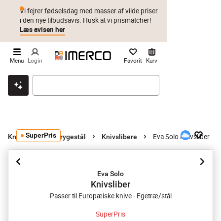
Vi fejrer fødselsdag med masser af vilde priser
i den nye tilbudsavis. Husk at vi prismatcher!
Læs avisen her
Menu
Login
Favorit
Kurv
Klik & hent
Byt i 1 år
Prismatch
SuperPris
Eva Solo Knivsliber
Knivslibere og strygestål
Knivslibere
Eva Solo
Knivsliber
Passer til Europæiske knive - Egetræ/stål
SuperPris