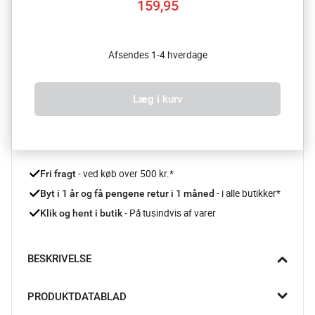
159,95
Afsendes 1-4 hverdage
Læg i kurv
 - ved køb over 500 kr.*
Fri fragt
- i alle butikker*
Byt i 1 år og få pengene retur i 1 måned 
 - På tusindvis af varer
Klik og hent i butik
BESKRIVELSE
Når dine knive begynder at kæmpe mere, end de skærer, er det 
PRODUKTDATABLAD
tid til en tur gennem knivsliberen. Den er designet specielt til 
europæiske knive, som har en bredere slibevinkel end de 