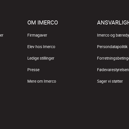
OM IMERCO
ANSVARLIG
er
Firmagaver
Imerco og bæredy
Elev hos Imerco
Persondatapolitik
Ledige stillinger
Forretningsbeting
Presse
Fødevarestyrelsen
Mere om Imerco
Sager vi støtter