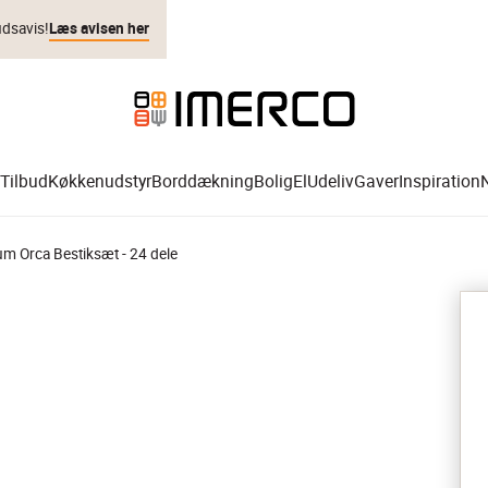
udsavis!
Læs avisen her
Tilbud
Køkkenudstyr
Borddækning
Bolig
El
Udeliv
Gaver
Inspiration
um Orca Bestiksæt - 24 dele