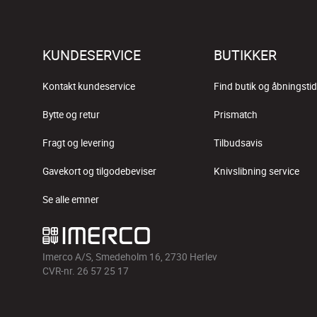
KUNDESERVICE
BUTIKKER
Kontakt kundeservice
Find butik og åbningstid
Bytte og retur
Prismatch
Fragt og levering
Tilbudsavis
Gavekort og tilgodebeviser
Knivslibning service
Se alle emner
Imerco A/S, Smedeholm 16, 2730 Herlev
CVR-nr. 26 57 25 17