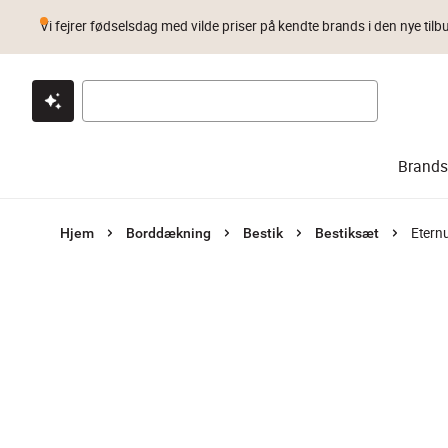
Vi fejrer fødselsdag med vilde priser på kendte brands i den nye tilb
Klik & hent
Byt i 1 år
Prismatch
Brands
Etern
Hjem
Borddækning
Bestik
Bestiksæt