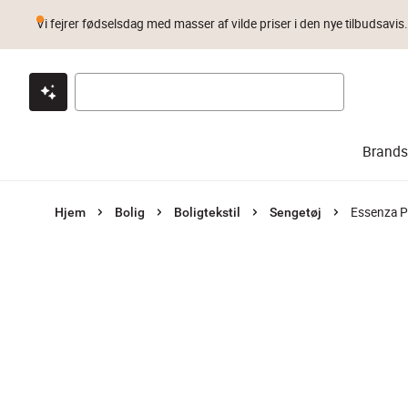
Vi fejrer fødselsdag med masser af vilde priser i den nye tilbudsavis
Klik & hent
Byt i 1 år
Prismatch
Brands
Essenza P
Hjem
Bolig
Boligtekstil
Sengetøj