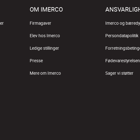
OM IMERCO
ANSVARLIG
er
Firmagaver
Imerco og bæredy
Elev hos Imerco
Persondatapolitik
Ledige stillinger
Forretningsbeting
Presse
Fødevarestyrelsen
Mere om Imerco
Sager vi støtter