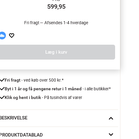
599,95
Fri fragt — Afsendes 1-4 hverdage
Læg i kurv
 - ved køb over 500 kr.*
Fri fragt
- i alle butikker*
Byt i 1 år og få pengene retur i 1 måned 
 - På tusindvis af varer
Klik og hent i butik
BESKRIVELSE
arver, der næsten danser hen over dynen, og en seng, der 
PRODUKTDATABLAD
øles som et lille pusterum midt i hverdagen. Papaveria 