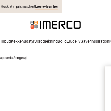
. Husk at vi prismatcher!
Læs avisen her
Tilbud
Køkkenudstyr
Borddækning
Bolig
El
Udeliv
Gaver
Inspiration
apaveria Sengetøj