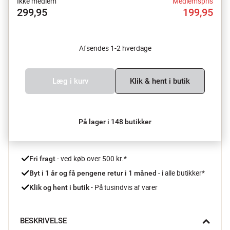
Ikke medlem
Medlemspris
299,95
199,95
Afsendes 1-2 hverdage
Læg i kurv
Klik & hent i butik
På lager i 148 butikker
 - ved køb over 500 kr.*
Fri fragt
- i alle butikker*
Byt i 1 år og få pengene retur i 1 måned 
 - På tusindvis af varer
Klik og hent i butik
BESKRIVELSE