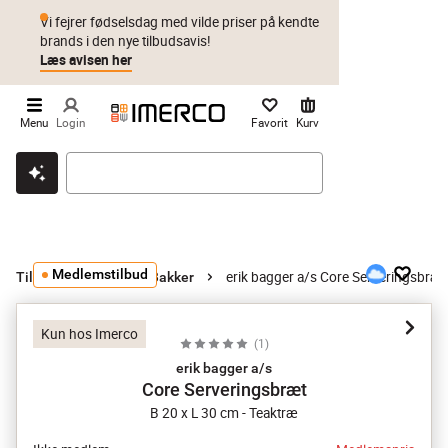
Vi fejrer fødselsdag med vilde priser på kendte
brands i den nye tilbudsavis!
Læs avisen her
Menu
Login
Favorit
Kurv
Klik & hent
Byt i 1 år
Prismatch
Medlemstilbud
erik bagger a/s Core Serveringsbræt
Tilbehør til bord
Bakker
Kun hos Imerco
(
1
)
erik bagger a/s
Core Serveringsbræt
B 20 x L 30 cm - Teaktræ