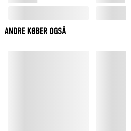
Kort efter ibrugtagning kan træet få en lidt ru overflade. Dette 
er træfibrene, der rejser sig, hvilket er normalt. Den ru 
overflade foretager sig efter lidt tids brug. Bemærk, at træet 
ikke tåler opvaskemaskine og bør vaskes i hånden med varmt 
vand.
ANDRE KØBER OGSÅ