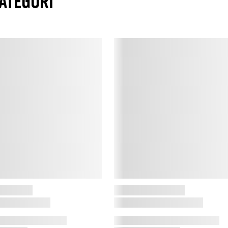
ATEGORI
L
H
E
O
a
s
h
h
E
M
p
n
k
b
f
b
H
K
d
m