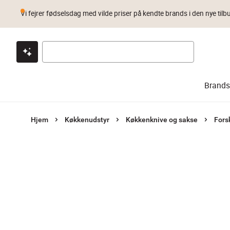
Vi fejrer fødselsdag med vilde priser på kendte brands i den nye tilb
Klik & hent
Byt i 1 år
Prismatch
Brands
Hjem
Køkkenudstyr
Køkkenknive og sakse
Fors