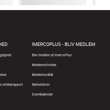
HED
IMERCOPLUS - BLIV MEDLEM
gtighed
Bliv medlem af ImercoPlus
Medlemsfordele
elser
Medlemsvilkår
s smileyrapport
Nyhedsbrev
Eventkalender