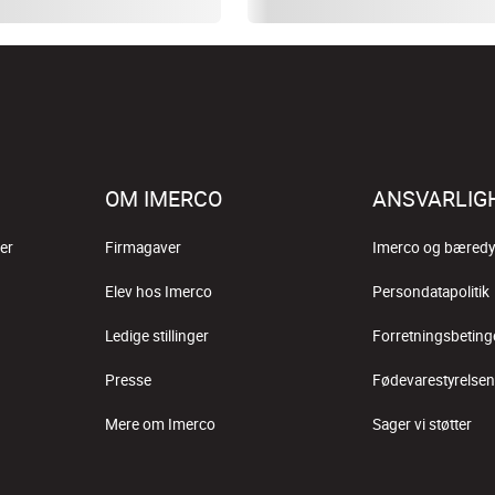
OM IMERCO
ANSVARLIG
er
Firmagaver
Imerco og bæredy
Elev hos Imerco
Persondatapolitik
Ledige stillinger
Forretningsbeting
Presse
Fødevarestyrelsen
Mere om Imerco
Sager vi støtter