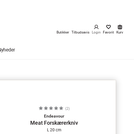
Butikker
Tilbudsavis
Login
Favorit
Kurv
Nyheder
(
2
)
Endeavour
Meat Forskærerkniv
L 20 cm