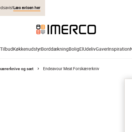
udsavis!
Læs avisen her
Tilbud
Køkkenudstyr
Borddækning
Bolig
El
Udeliv
Gaver
Inspiration
Endeavour Meat Forskærerkniv
kærerknive og sæt