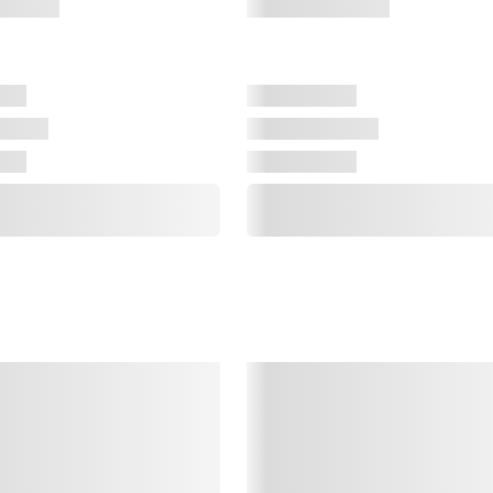
K
d
s
v
H
V
E
h
s
”
o
p
*
f
d
o
t
A