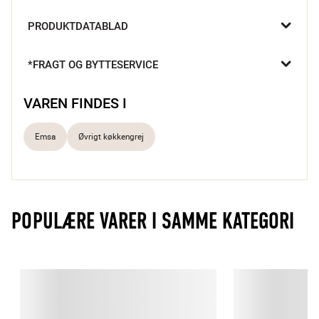
Folie, der krøller og ikke vil rives lige, hører fortiden til med 
PRODUKTDATABLAD
Click&Cut foliedispenseren fra Emsa. Den gør det nemt at 
trække, måle og skære, så du hurtigt er klar til madlavning, 
pakning og opbevaring.

*FRAGT OG BYTTESERVICE
Nem og lige afskæring
Enkel betjening
VAREN FINDES I
Stilrent design
Emsa
Øvrigt køkkengrej
Slip for besværet

Click&Cut foliedispenseren fra Emsa gør det let at arbejde med 
både folie og husholdningsfilm. Du trækker blot den ønskede 
længde ud og trykker låget ned, så får du et rent og lige snit 
POPULÆRE VARER I SAMME KATEGORI
uden besvær.

Gennemtænkt i hverdagen

Den smarte mekanisme betyder, at du ikke skal bruge saks eller 
kæmpe med ujævne stykker. Det gør madlavning og 
opbevaring hurtigere og mere overskueligt i en travl hverdag.