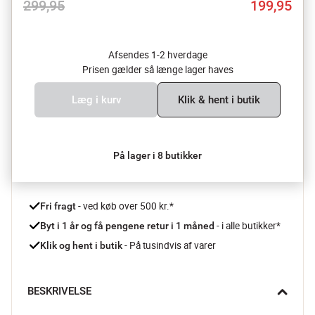
299,95
199,95
Afsendes 1-2 hverdage
Prisen gælder så længe lager haves
Læg i kurv
Klik & hent i butik
På lager i 8 butikker
 - ved køb over 500 kr.*
Fri fragt
- i alle butikker*
Byt i 1 år og få pengene retur i 1 måned 
 - På tusindvis af varer
Klik og hent i butik
BESKRIVELSE