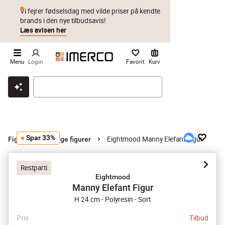
Vi fejrer fødselsdag med vilde priser på kendte
brands i den nye tilbudsavis!
Læs avisen her
Menu
Login
Favorit
Kurv
Klik & hent
Byt i 1 år
Prismatch
Spar 33%
Eightmood Manny Elefant Figur
Figurer
Øvrige figurer
Restparti
Eightmood
Manny Elefant Figur
H 24 cm - Polyresin - Sort
Pris
Tilbud