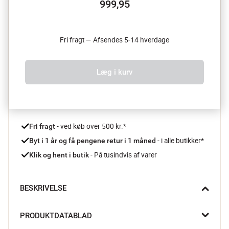
999,95
Fri fragt — Afsendes 5-14 hverdage
Læg i kurv
 - ved køb over 500 kr.*
Fri fragt
- i alle butikker*
Byt i 1 år og få pengene retur i 1 måned 
 - På tusindvis af varer
Klik og hent i butik
BESKRIVELSE
På udkig efter et stilfuldt valg, der løfter både moderne og 
PRODUKTDATABLAD
klassiske hjem? Stockholm gulvlampen fra Dyberg Larsen har 
en solid marmorfod, slankt kromstel og en klassisk rund 