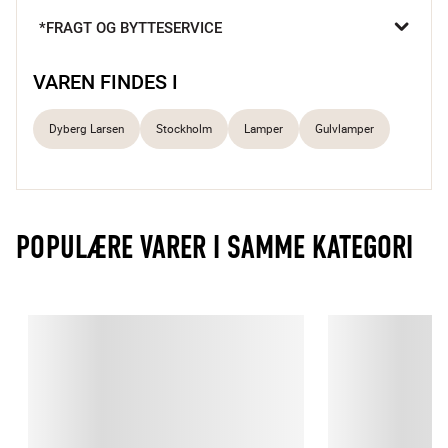
skærm, der spreder et behageligt lys.Tænd/sluk-knappen er 
*FRAGT OG BYTTESERVICE
praktisk placeret på fatningen, hvilket gør lampen nem at 
betjene.

VAREN FINDES I
Solid marmorfod
Stilrent kromstel, der skaber et let og moderne udtryk
Dyberg Larsen
Stockholm
Lamper
Gulvlamper
Ideel til læsehjørner og stemningsfulde hjørner
POPULÆRE VARER I SAMME KATEGORI