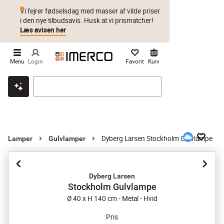
Vi fejrer fødselsdag med masser af vilde priser
i den nye tilbudsavis. Husk at vi prismatcher!
Læs avisen her
Menu
Login
Favorit
Kurv
Klik & hent
Byt i 1 år
Prismatch
Dyberg Larsen Stockholm Gulvlampe
Lamper
Gulvlamper
Dyberg Larsen
Stockholm Gulvlampe
Ø 40 x H 140 cm - Metal - Hvid
Pris