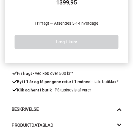
1399,95
Fri fragt — Afsendes 5-14 hverdage
Læg i kurv
 - ved køb over 500 kr.*
Fri fragt
- i alle butikker*
Byt i 1 år og få pengene retur i 1 måned 
 - På tusindvis af varer
Klik og hent i butik
BESKRIVELSE
Sleep gulvlampen giver et roligt og behageligt lys, der gør 
PRODUKTDATABLAD
rummet ekstra hyggeligt, uanset om den står ved sofaen, 
lænestolen eller i et hjørne af stuen. Det enkle, rene design gør 