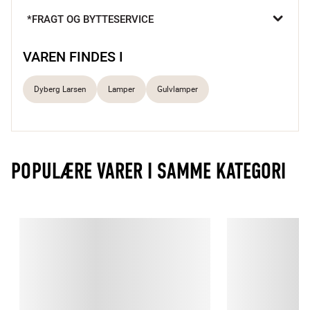
lampen let at passe ind i dit hjem og giver et afslappet udtryk.

*FRAGT OG BYTTESERVICE
Minimalistisk og rent design
Praktisk belysning
VAREN FINDES I
Skaber hyggelig atmosfære
Dyberg Larsen
Lamper
Gulvlamper
POPULÆRE VARER I SAMME KATEGORI