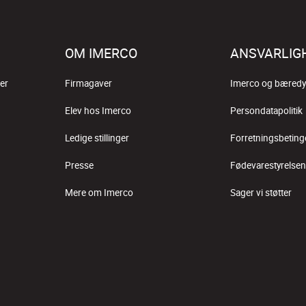
OM IMERCO
ANSVARLIG
er
Firmagaver
Imerco og bæredy
Elev hos Imerco
Persondatapolitik
Ledige stillinger
Forretningsbeting
Presse
Fødevarestyrelsen
Mere om Imerco
Sager vi støtter