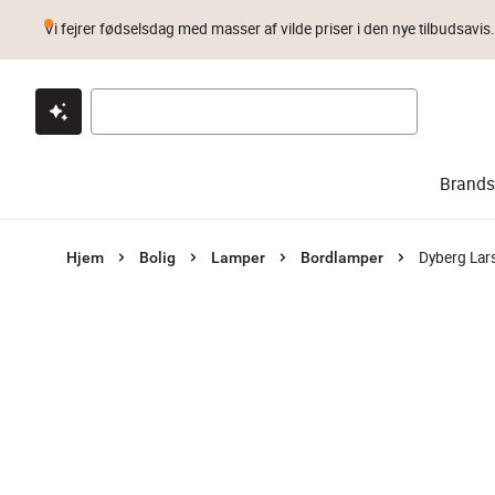
Vi fejrer fødselsdag med masser af vilde priser i den nye tilbudsavis
Klik & hent
Byt i 1 år
Prismatch
Brands
Dyberg Lar
Hjem
Bolig
Lamper
Bordlamper