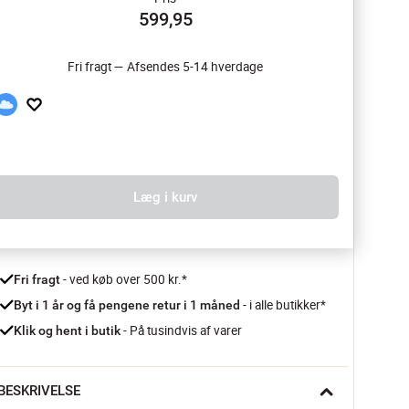
599,95
Fri fragt — Afsendes 5-14 hverdage
Læg i kurv
 - ved køb over 500 kr.*
Fri fragt
- i alle butikker*
Byt i 1 år og få pengene retur i 1 måned 
 - På tusindvis af varer
Klik og hent i butik
BESKRIVELSE