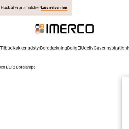
. Husk at vi prismatcher!
Læs avisen her
Tilbud
Køkkenudstyr
Borddækning
Bolig
El
Udeliv
Gaver
Inspiration
sen DL12 Bordlampe