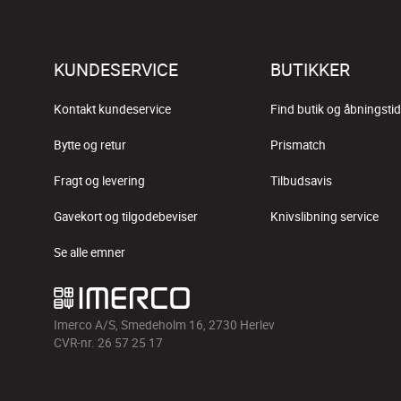
KUNDESERVICE
BUTIKKER
Kontakt kundeservice
Find butik og åbningstid
Bytte og retur
Prismatch
Fragt og levering
Tilbudsavis
Gavekort og tilgodebeviser
Knivslibning service
Se alle emner
Imerco A/S, Smedeholm 16, 2730 Herlev
CVR-nr. 26 57 25 17