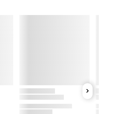
et unikke ved Dottir

lle dele af fremstillingen sker i hånden, og derfor vil der altid 
ære små forskelle i størrelse, glasur og farve på de færdige 
rodukter. Med andre ord er hvert produkt unikt. Dottirs 
rodukter støbes i håndlavede gipsforme, og når produktet er 
ærdigstøbt, bliver det håndpudset. Ofte vil der efter støbning 
g pudsning være små dele, der skal sættes nøje på med 
ånden, og herefter er produktet klar til at blive brændt.