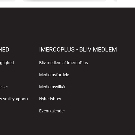
HED
IMERCOPLUS - BLIV MEDLEM
gtighed
Bliv medlem af ImercoPlus
Medlemsfordele
elser
Medlemsvilkår
s smileyrapport
Nyhedsbrev
Eventkalender