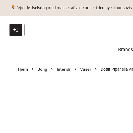
Vi fejrer fødselsdag med masser af vilde priser i den nye tilbudsavis
Klik & hent
Byt i 1 år
Prismatch
Brands
Dottir Pipanella Va
Hjem
Bolig
Interiør
Vaser