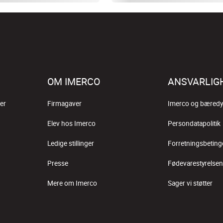
OM IMERCO
ANSVARLIG
er
Firmagaver
Imerco og bæredy
Elev hos Imerco
Persondatapolitik
Ledige stillinger
Forretningsbeting
Presse
Fødevarestyrelsen
Mere om Imerco
Sager vi støtter