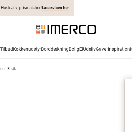
. Husk at vi prismatcher!
Læs avisen her
Tilbud
Køkkenudstyr
Borddækning
Bolig
El
Udeliv
Gaver
Inspiration
se - 3 stk.