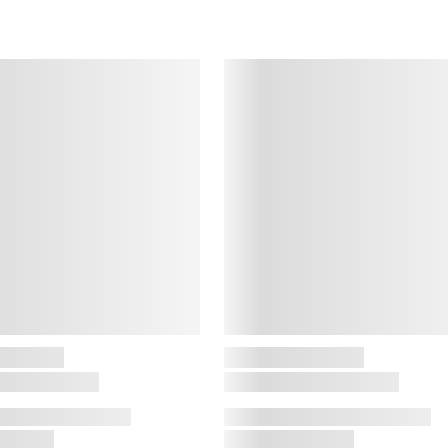
D
A
v
p
p
f
o
h