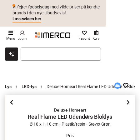
Vi fejrer fødselsdag med vilde priser på kendte
brands i den nye tilbudsavis!
Læs avisen her
Menu
Login
Favorit
Kurv
Klik & hent
Byt i 1 år
Prismatch
Deluxe Homeart Real Flame LED Udendørs Blokly
Lys
LED-lys
Deluxe Homeart
Real Flame LED Udendørs Bloklys
Ø 10 x H 10 cm - Plastik/resin - Støvet Grøn
Pris