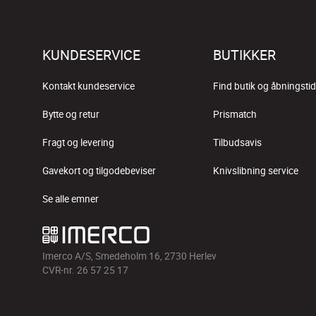
KUNDESERVICE
BUTIKKER
Kontakt kundeservice
Find butik og åbningstid
Bytte og retur
Prismatch
Fragt og levering
Tilbudsavis
Gavekort og tilgodebeviser
Knivslibning service
Se alle emner
Imerco A/S, Smedeholm 16, 2730 Herlev
CVR-nr. 26 57 25 17