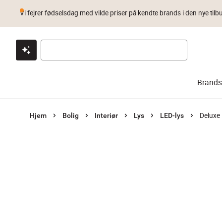
Vi fejrer fødselsdag med vilde priser på kendte brands i den nye tilb
Klik & hent
Byt i 1 år
Prismatch
Brands
Deluxe
Hjem
Bolig
Interiør
Lys
LED-lys