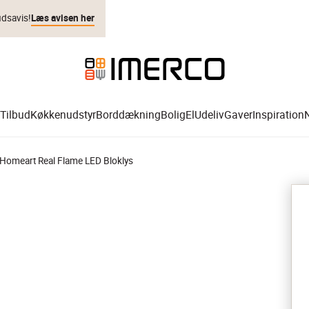
udsavis!
Læs avisen her
Tilbud
Køkkenudstyr
Borddækning
Bolig
El
Udeliv
Gaver
Inspiration
 Homeart Real Flame LED Bloklys