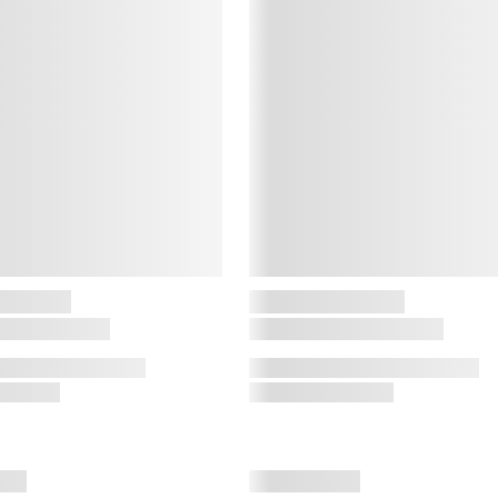
v
O
D
l
s
H
L
d
p