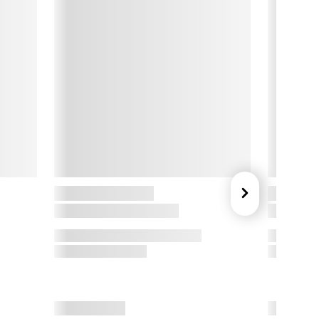
irkeligheden.

m Deluxe Homeart

eluxe Homearts mission er at skabe et pænt og livagtigt LED-
ys, der skaber samme effekt som levende lys. Real flame 
tearinlysene er et specielt patenteret produkt fra Deluxe 
omeart, som giver en fornemmelse af ægte stearinlys. 
ysene er flotte og naturtro, og Deluxe Homeart har patent på 
eres wetlook, hvor man får det livagtige, smeltede udseende 
å lyset.