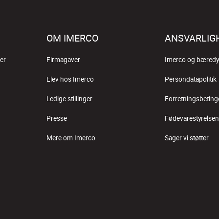
OM IMERCO
ANSVARLIG
er
Firmagaver
Imerco og bæredy
Elev hos Imerco
Persondatapolitik
Ledige stillinger
Forretningsbeting
Presse
Fødevarestyrelsen
Mere om Imerco
Sager vi støtter