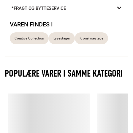
grå nuancer. Hver stage er et lille kunstværk med sin egen 
*FRAGT OG BYTTESERVICE
karakteristiske form og naturlige variationer, der tilføjer et 
personligt præg til enhver indretning.

VAREN FINDES I
Unik reaktiv glasur med grå nuancer
Karakteristisk form med personligt udtryk
Creative Collection
Lysestager
Kronelysestage
Skaber stemningsfuld atmosfære i ethvert rum
POPULÆRE VARER I SAMME KATEGORI