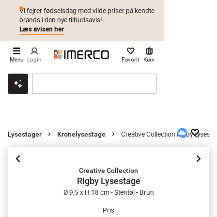
Vi fejrer fødselsdag med vilde priser på kendte
brands i den nye tilbudsavis!
Læs avisen her
Menu
Login
Favorit
Kurv
Klik & hent
Byt i 1 år
Prismatch
Creative Collection Rigby Lysesta
Lysestager
Kronelysestage
Creative Collection
Rigby Lysestage
Ø 9,5 x H 18 cm - Stentøj - Brun
Pris