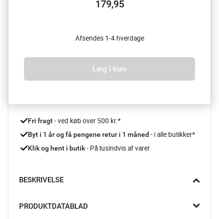
179,95
Afsendes 1-4 hverdage
Læg i kurv
 - ved køb over 500 kr.*
Fri fragt
- i alle butikker*
Byt i 1 år og få pengene retur i 1 måned 
 - På tusindvis af varer
Klik og hent i butik
BESKRIVELSE
Forestil dig et blødt, flakkende lys, der kaster varme skygger i 
PRODUKTDATABLAD
dit hjem. Den elegante Rigby Lysestage fra Creative Collection 
er skabt i robust stentøj med en unik reaktiv glasur i smukke 