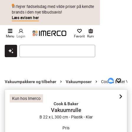
Vi fejrer fødselsdag med vilde priser på kendte
brands i den nye tilbudsavis!
Læs avisen her
Menu
Login
Favorit
Kurv
Klik & hent
Byt i 1 år
Prismatch
Cook & Baker Va
Vakuumpakkere og tilbehør
Vakuumposer
Kun hos Imerco
Cook & Baker
Vakuumrulle
B 22 x L 300 cm - Plastik - Klar
Pris