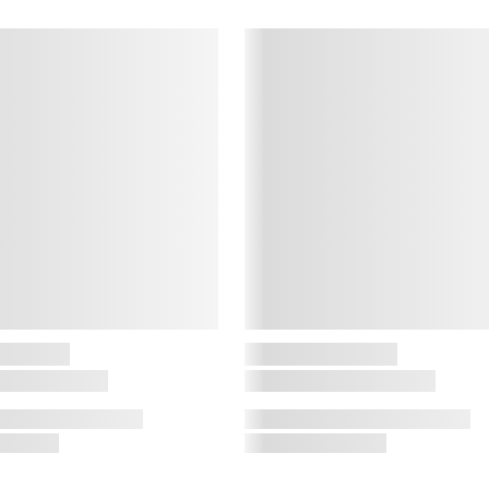
d
f
e
C
H
e
d
o
G
l
u
M
g
k
m
e