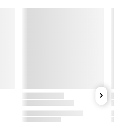
et bedste. Med fokus på eksklusivt design, maksimal 
unktionalitet og holdbare materialer sikrer serien en 
nestående madlavningsoplevelse.

ook & Baker - Din daglige køkkenpartner

os Cook & Baker mødes design og funktionalitet. Med 
rgonomiske greb, varmeisolerende materialer og et enkelt 
esign skaber Cook & Baker produkter, der både ser godt ud 
g føles rigtige i hånden.

ennemtænkt kvalitet til en pris, alle kan være med på. Fra det 
ille rivejern til den solide stegepande er alle produkter nøje 
dvalgt.

ed Cook & Baker får du et bredt udvalg af køkkengrej såsom 
ryder, bageartikler, termokander og praktiske 
økkenredskaber som knive, sakse, bradepander og meget 
ere. Alt er designet til at være let at bruge, nemt at rengøre og 
n fornøjelse at have i køkkenet.