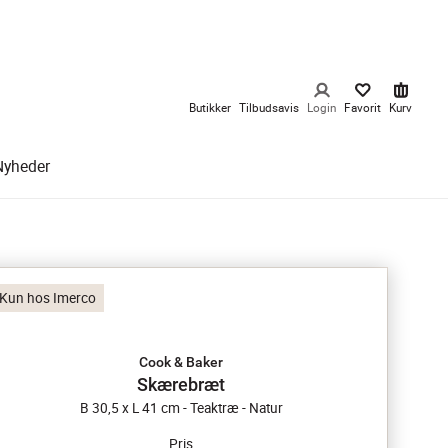
Butikker
Tilbudsavis
Login
Favorit
Kurv
Nyheder
Kun hos Imerco
Cook & Baker
Skærebræt
B 30,5 x L 41 cm - Teaktræ - Natur
Pris