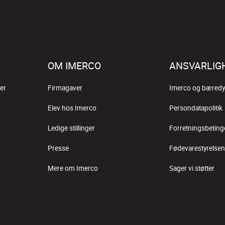
OM IMERCO
ANSVARLIG
er
Firmagaver
Imerco og bæredy
Elev hos Imerco
Persondatapolitik
Ledige stillinger
Forretningsbeting
Presse
Fødevarestyrelsen
Mere om Imerco
Sager vi støtter