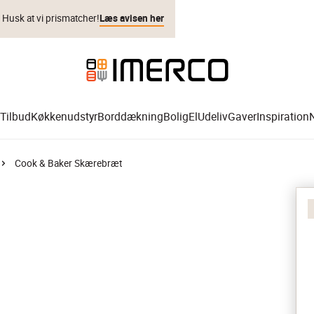
. Husk at vi prismatcher!
Læs avisen her
Tilbud
Køkkenudstyr
Borddækning
Bolig
El
Udeliv
Gaver
Inspiration
Cook & Baker Skærebræt