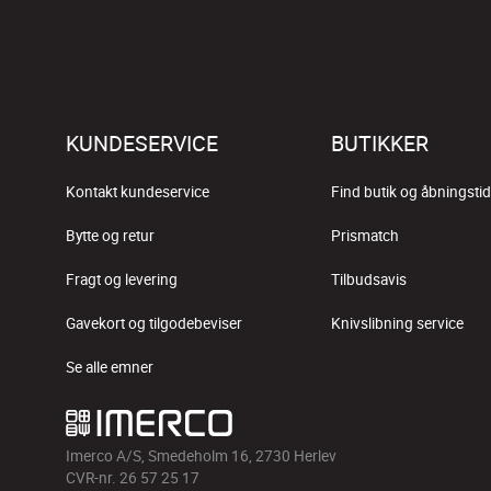
KUNDESERVICE
BUTIKKER
Kontakt kundeservice
Find butik og åbningstid
Bytte og retur
Prismatch
Fragt og levering
Tilbudsavis
Gavekort og tilgodebeviser
Knivslibning service
Se alle emner
Imerco A/S, Smedeholm 16, 2730 Herlev
CVR-nr. 26 57 25 17