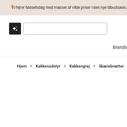
Vi fejrer fødselsdag med masser af vilde priser i den nye tilbudsavis
Klik & hent
Byt i 1 år
Prismatch
Brands
Hjem
Køkkenudstyr
Køkkengrej
Skærebrætter