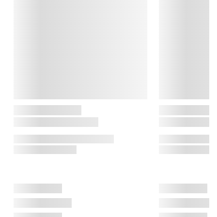
mere. Alt er designet til at være let at bruge, nemt at rengøre og 
en fornøjelse at have i køkkenet.