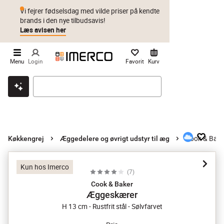
Vi fejrer fødselsdag med vilde priser på kendte
brands i den nye tilbudsavis!
Læs avisen her
Menu
Login
Favorit
Kurv
Klik & hent
Byt i 1 år
Prismatch
Cook & Bak
Køkkengrej
Æggedelere og øvrigt udstyr til æg
Kun hos Imerco
(
7
)
Cook & Baker
Æggeskærer
H 13 cm - Rustfrit stål - Sølvfarvet