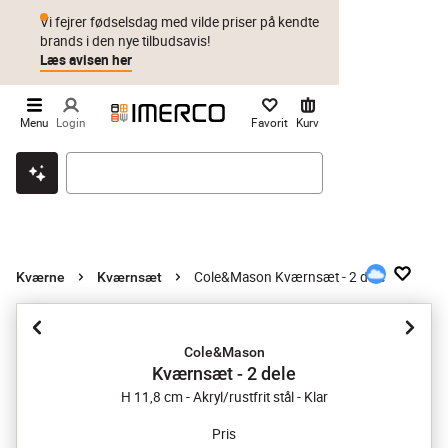
Vi fejrer fødselsdag med vilde priser på kendte
brands i den nye tilbudsavis!
Læs avisen her
Menu
Login
Favorit
Kurv
Klik & hent
Byt i 1 år
Prismatch
Cole&Mason Kværnsæt - 2 dele
Kværne
Kværnsæt
Cole&Mason
Kværnsæt - 2 dele
H 11,8 cm - Akryl/rustfrit stål - Klar
Pris