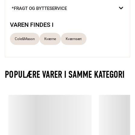
bliver hurtigt en uundværlig del af din madlavning. Juster nemt 
*FRAGT OG BYTTESERVICE
kværningen fra fin til grov ved blot at dreje på toppen, og oplev 
den friske smag af nymalede krydderier i dine yndlingsretter.

VAREN FINDES I
Justerbar grovhed
Stilrent design
Cole&Mason
Kværne
Kværnsæt
Holdbart akryl
POPULÆRE VARER I SAMME KATEGORI