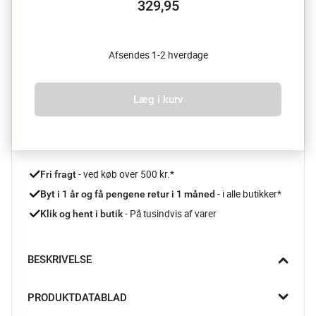
329,95
Afsendes 1-2 hverdage
Læg i kurv
 - ved køb over 500 kr.*
Fri fragt
- i alle butikker*
Byt i 1 år og få pengene retur i 1 måned 
 - På tusindvis af varer
Klik og hent i butik
BESKRIVELSE
Med London-kværnsættet får du et stilfuldt og funktionelt 
PRODUKTDATABLAD
redskab til dit køkken. Det elegante design i klart akryl og metal 
passer smukt ind i både traditionelle og moderne hjem, og 