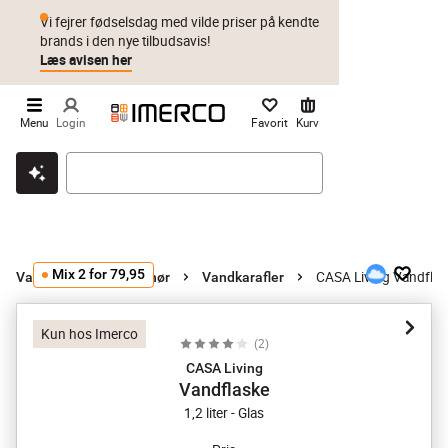
Vi fejrer fødselsdag med vilde priser på kendte
brands i den nye tilbudsavis!
Læs avisen her
Menu
Login
Favorit
Kurv
Klik & hent
Byt i 1 år
Prismatch
Mix 2 for 79,95
CASA Living Vandflas
Vandkarafler og tilbehør
Vandkarafler
Kun hos Imerco
(
2
)
CASA Living
Vandflaske
1,2 liter - Glas