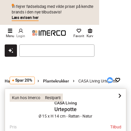
Vi fejrer fødselsdag med vilde priser på kendte
brands i den nye tilbudsavis!
Læs avisen her
Menu
Login
Favorit
Kurv
Klik & hent
Byt i 1 år
Prismatch
Spar 20%
CASA Living Urtepotte
Haveindretning
Plantekrukker
Kun hos Imerco
Restparti
CASA Living
Urtepotte
Ø 15 x H 14 cm - Rattan - Natur
Pris
Tilbud