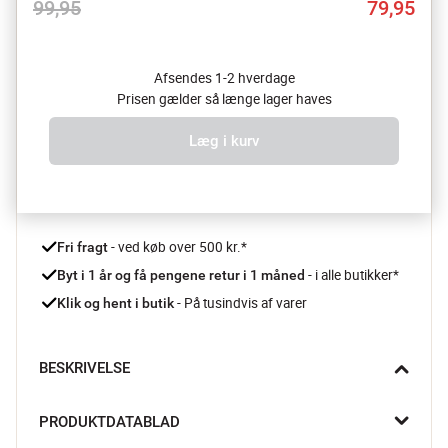
99,95
79,95
Afsendes 1-2 hverdage
Prisen gælder så længe lager haves
Læg i kurv
 - ved køb over 500 kr.*
Fri fragt
- i alle butikker*
Byt i 1 år og få pengene retur i 1 måned 
 - På tusindvis af varer
Klik og hent i butik
BESKRIVELSE
Giv din stue ekstra liv ved at bringe grønne planter indenfor. 
PRODUKTDATABLAD
Det kan du nemt gøre med den fine urtepotte fra CASA Living.
