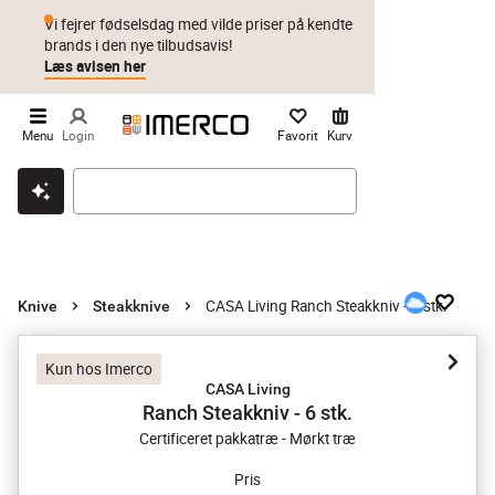
Vi fejrer fødselsdag med vilde priser på kendte
brands i den nye tilbudsavis!
Læs avisen her
Menu
Login
Favorit
Kurv
Klik & hent
Byt i 1 år
Prismatch
CASA Living Ranch Steakkniv - 6 stk.
Knive
Steakknive
Kun hos Imerco
CASA Living
Ranch Steakkniv - 6 stk.
Certificeret pakkatræ - Mørkt træ
Pris