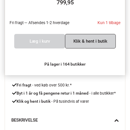
799,95
Fri fragt — Afsendes 1-2 hverdage
Kun 1 tilbage
Læg i kurv
Klik & hent i butik
På lager i 164 butikker
 - ved køb over 500 kr.*
Fri fragt
- i alle butikker*
Byt i 1 år og få pengene retur i 1 måned 
 - På tusindvis af varer
Klik og hent i butik
BESKRIVELSE