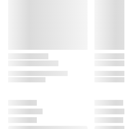
CASA Living; der hvor stil og komfort smelter sammen og 
skaber en uforglemmelig atmosfære i dit hjem. CASA Living er 
skabt med en stor portion kærlighed og dedikation, for at 
opfylde dine inderste boligdrømme.