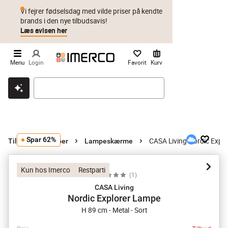
Vi fejrer fødselsdag med vilde priser på kendte
brands i den nye tilbudsavis!
Læs avisen her
Menu
Login
Favorit
Kurv
Klik & hent
Byt i 1 år
Prismatch
Spar 62%
CASA Living Nordic Expl
Tilbehør til lamper
Lampeskærme
Kun hos Imerco
Restparti
(
1
)
CASA Living
Nordic Explorer Lampe
H 89 cm - Metal - Sort