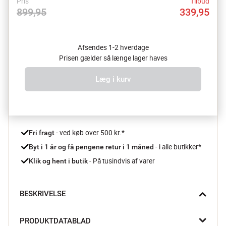
Pris
Tilbud
899,95
339,95
Afsendes 1-2 hverdage
Prisen gælder så længe lager haves
Læg i kurv
 - ved køb over 500 kr.*
Fri fragt
- i alle butikker*
Byt i 1 år og få pengene retur i 1 måned 
 - På tusindvis af varer
Klik og hent i butik
BESKRIVELSE
Tænd lys i lampen fra CASA Living og nyd, hvordan lyset kaster 
PRODUKTDATABLAD
spændende skygger gennem metalnettet.
