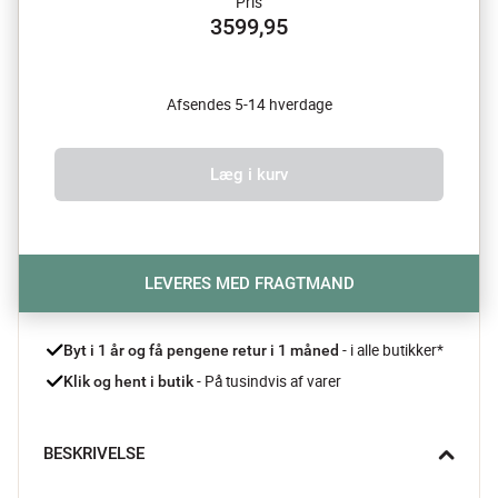
Pris
3599,95
Afsendes 5-14 hverdage
Læg i kurv
LEVERES MED FRAGTMAND
- i alle butikker*
Byt i 1 år og få pengene retur i 1 måned 
 - På tusindvis af varer
Klik og hent i butik
BESKRIVELSE
Newcastle vitrineskabet fra Actona giver dig masser af smuk 