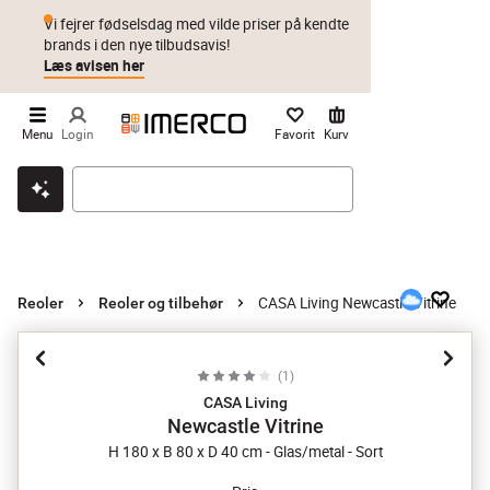
Vi fejrer fødselsdag med vilde priser på kendte
brands i den nye tilbudsavis!
Læs avisen her
Menu
Login
Favorit
Kurv
Klik & hent
Byt i 1 år
Prismatch
CASA Living Newcastle Vitrine
Reoler
Reoler og tilbehør
(
1
)
CASA Living
Newcastle Vitrine
H 180 x B 80 x D 40 cm - Glas/metal - Sort