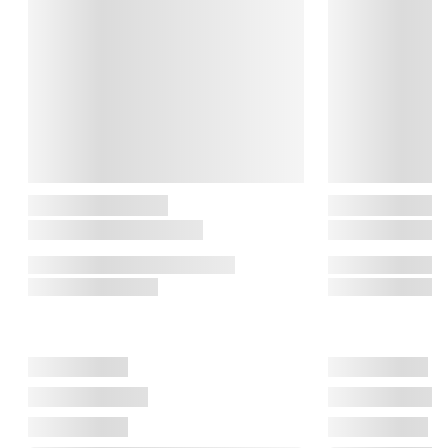
opfylde dine inderste boligdrømme.