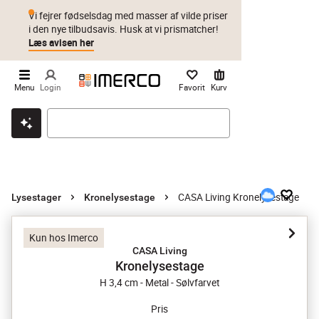
Vi fejrer fødselsdag med masser af vilde priser
i den nye tilbudsavis. Husk at vi prismatcher!
Læs avisen her
Menu
Login
Favorit
Kurv
Klik & hent
Byt i 1 år
Prismatch
CASA Living Kronelysestage
Lysestager
Kronelysestage
Kun hos Imerco
CASA Living
Kronelysestage
H 3,4 cm - Metal - Sølvfarvet
Pris