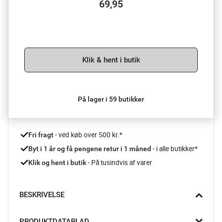
69,95
Klik & hent i butik
På lager i 59 butikker
 - ved køb over 500 kr.*
Fri fragt
- i alle butikker*
Byt i 1 år og få pengene retur i 1 måned 
 - På tusindvis af varer
Klik og hent i butik
BESKRIVELSE
Skab hygge og elegance i dit hjem med denne blanke 
PRODUKTDATABLAD