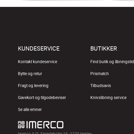
KUNDESERVICE
BUTIKKER
Kontakt kundeservice
Find butik og åbningstid
Bytte og retur
Prismatch
Fragt og levering
Tilbudsavis
Gavekort og tilgodebeviser
Knivslibning service
Se alle emner
Imerco A/S, Smedeholm 16, 2730 Herlev