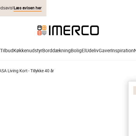
udsavis!
Læs avisen her
Tilbud
Køkkenudstyr
Borddækning
Bolig
El
Udeliv
Gaver
Inspiration
SA Living Kort - Tillykke 40 år