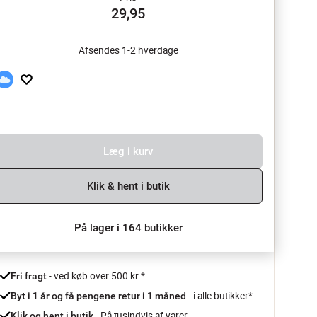
29,95
Afsendes 1-2 hverdage
Læg i kurv
Klik & hent i butik
På lager i 164 butikker
 - ved køb over 500 kr.*
Fri fragt
- i alle butikker*
Byt i 1 år og få pengene retur i 1 måned 
 - På tusindvis af varer
Klik og hent i butik