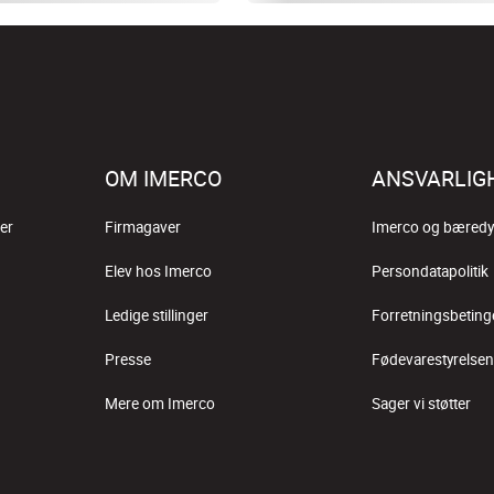
OM IMERCO
ANSVARLIG
er
Firmagaver
Imerco og bæredy
Elev hos Imerco
Persondatapolitik
Ledige stillinger
Forretningsbeting
Presse
Fødevarestyrelsen
Mere om Imerco
Sager vi støtter