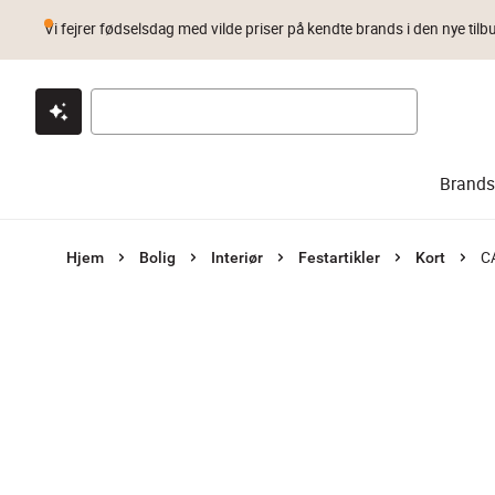
Vi fejrer fødselsdag med vilde priser på kendte brands i den nye tilb
Klik & hent
Byt i 1 år
Prismatch
Brands
CA
Hjem
Bolig
Interiør
Festartikler
Kort