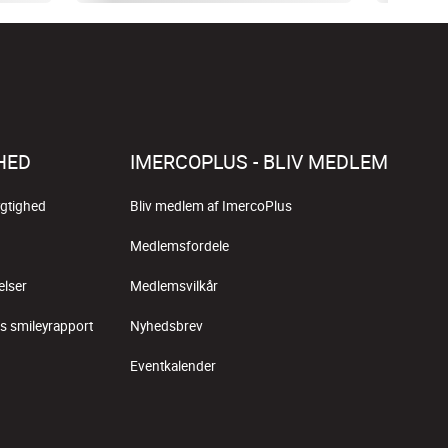
HED
IMERCOPLUS - BLIV MEDLEM
gtighed
Bliv medlem af ImercoPlus
Medlemsfordele
elser
Medlemsvilkår
s smileyrapport
Nyhedsbrev
Eventkalender