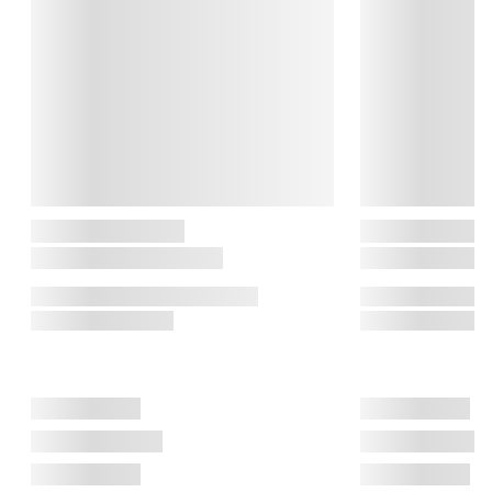
skaber en uforglemmelig atmosfære i dit hjem. CASA Living er 
skabt med en stor portion kærlighed og dedikation, for at 
opfylde dine inderste boligdrømme.