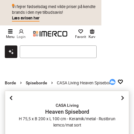
Vi fejrer fødselsdag med vilde priser på kendte
brands i den nye tilbudsavis!
Læs avisen her
Menu
Login
Favorit
Kurv
Klik & hent
Byt i 1 år
Prismatch
CASA Living Heaven Spisebord
Borde
Spiseborde
CASA Living
Heaven Spisebord
H 75,5 x B 200 x L 100 cm - Keramik/metal - Rustbrun
lemco/mat sort