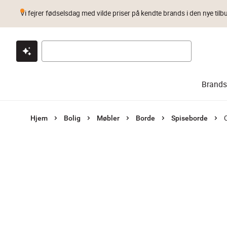
Vi fejrer fødselsdag med vilde priser på kendte brands i den nye tilb
Klik & hent
Byt i 1 år
Prismatch
Brands
Hjem
Bolig
Møbler
Borde
Spiseborde