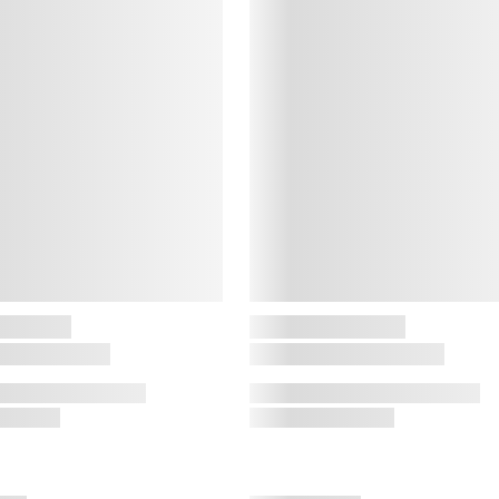
C
C
s
s
o