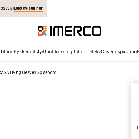
udsavis!
Læs avisen her
Tilbud
Køkkenudstyr
Borddækning
Bolig
El
Udeliv
Gaver
Inspiration
CASA Living Heaven Spisebord
H