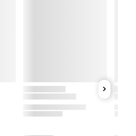
ASA Living

ASA Living; der hvor stil og komfort smelter sammen og 
kaber en uforglemmelig atmosfære i dit hjem. CASA Living er 
kabt med en stor portion kærlighed og dedikation, for at 
pfylde dine inderste boligdrømme.