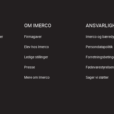
OM IMERCO
ANSVARLIG
er
Firmagaver
Imerco og bæredy
Elev hos Imerco
Persondatapolitik
Ledige stillinger
Forretningsbeting
Presse
Fødevarestyrelsen
Mere om Imerco
Sager vi støtter