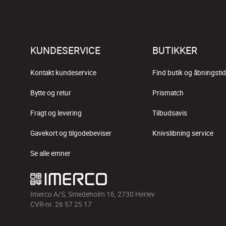
KUNDESERVICE
BUTIKKER
Kontakt kundeservice
Find butik og åbningstid
Bytte og retur
Prismatch
Fragt og levering
Tilbudsavis
Gavekort og tilgodebeviser
Knivslibning service
Se alle emner
Imerco A/S, Smedeholm 16, 2730 Herlev
CVR-nr. 26 57 25 17