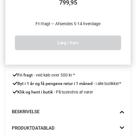
799,95
Fri fragt — Afsendes 5-14 hverdage
Læg i kurv
 - ved køb over 500 kr.*
Fri fragt
- i alle butikker*
Byt i 1 år og få pengene retur i 1 måned 
 - På tusindvis af varer
Klik og hent i butik
BESKRIVELSE
Det stilede Avila hjørnebord fra Actona er perfekt til at pifte et 
PRODUKTDATABLAD
kedeligt hjørne op i din stue. Det flotte marmor og det enkle 
design giver dit hjem et moderne udtryk. Da marmor er et 