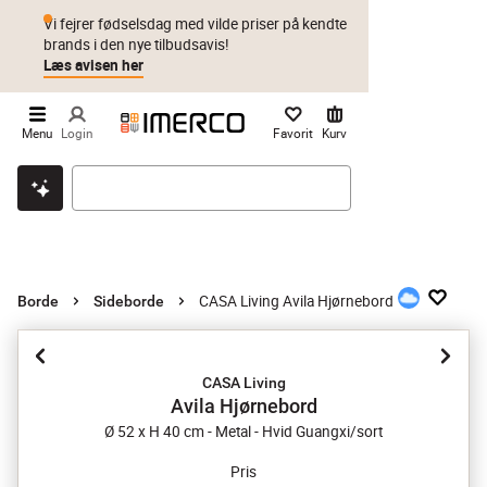
Vi fejrer fødselsdag med vilde priser på kendte
brands i den nye tilbudsavis!
Læs avisen her
Menu
Login
Favorit
Kurv
Klik & hent
Byt i 1 år
Prismatch
CASA Living Avila Hjørnebord
Borde
Sideborde
CASA Living
Avila Hjørnebord
Ø 52 x H 40 cm - Metal - Hvid Guangxi/sort
Pris