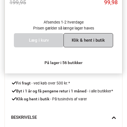
199,95
99,98
Afsendes 1-2 hverdage
Prisen gælder så længe lager haves
Læg i kurv
Klik & hent i butik
På lager i 56 butikker
 - ved køb over 500 kr.*
Fri fragt
- i alle butikker*
Byt i 1 år og få pengene retur i 1 måned 
 - På tusindvis af varer
Klik og hent i butik
BESKRIVELSE