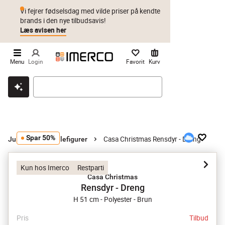
Vi fejrer fødselsdag med vilde priser på kendte
brands i den nye tilbudsavis!
Læs avisen her
Menu
Login
Favorit
Kurv
Klik & hent
Byt i 1 år
Prismatch
Spar 50%
Casa Christmas Rensdyr - Dreng
Julepynt
Julefigurer
Kun hos Imerco
Restparti
Casa Christmas
Rensdyr - Dreng
H 51 cm - Polyester - Brun
Pris
Tilbud