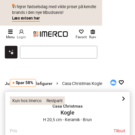
Vi fejrer fødselsdag med vilde priser på kendte
brands i den nye tilbudsavis!
Læs avisen her
Menu
Login
Favorit
Kurv
Klik & hent
Byt i 1 år
Prismatch
Spar 58%
Casa Christmas Kogle
Julepynt
Julefigurer
Kun hos Imerco
Restparti
Casa Christmas
Kogle
H 20,5 cm - Keramik - Brun
Pris
Tilbud