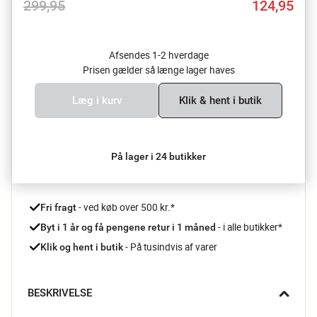
299,95
124,95
Afsendes 1-2 hverdage
Prisen gælder så længe lager haves
Læg i kurv
Klik & hent i butik
På lager i 24 butikker
 - ved køb over 500 kr.*
Fri fragt
- i alle butikker*
Byt i 1 år og få pengene retur i 1 måned 
 - På tusindvis af varer
Klik og hent i butik
BESKRIVELSE