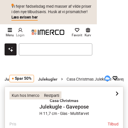
Vi fejrer fødselsdag med masser af vilde priser
i den nye tilbudsavis. Husk at vi prismatcher!
Læs avisen her
Menu
Login
Favorit
Kurv
Klik & hent
Byt i 1 år
Prismatch
Spar 50%
Casa Christmas Julekugle - Gavepo
Juletræspynt
Julekugler
Kun hos Imerco
Restparti
Casa Christmas
Julekugle - Gavepose
H 11,7 cm - Glas - Multifarvet
Pris
Tilbud