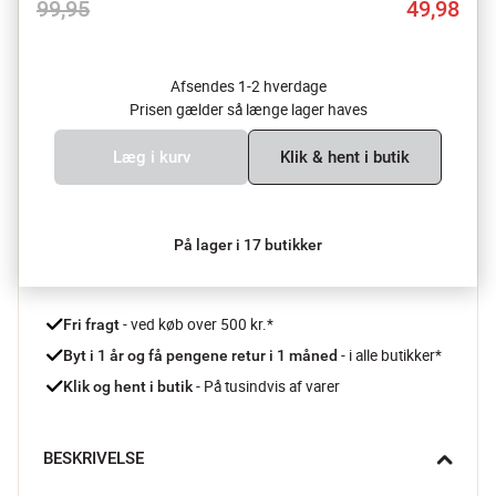
99,95
49,98
Afsendes 1-2 hverdage
Prisen gælder så længe lager haves
Læg i kurv
Klik & hent i butik
På lager i 17 butikker
 - ved køb over 500 kr.*
Fri fragt
- i alle butikker*
Byt i 1 år og få pengene retur i 1 måned 
 - På tusindvis af varer
Klik og hent i butik
BESKRIVELSE