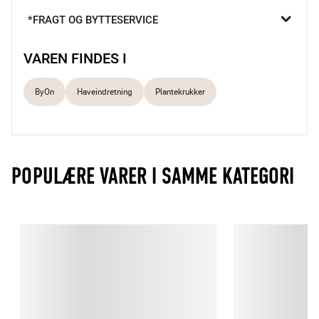
Skaber stemning
*FRAGT OG BYTTESERVICE
Kan bruges både inde og ude
VAREN FINDES I
Farver, liv og stemning 

Krukker er fantastiske til at skabe en skøn atmosfære i dit 
ByOn
Haveindretning
Plantekrukker
uderum, og Brixton krukkerne er ingen undtagelse. Krukkerne 
kommer i flere størrelser og farver, og er perfekte til at sætte et 
personligt præg på din udendørsindretning.
POPULÆRE VARER I SAMME KATEGORI