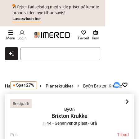
Vi fejrer fødselsdag med vilde priser på kendte
brands i den nye tilbudsavis!
Læs avisen her
Menu
Login
Favorit
Kurv
Klik & hent
Byt i 1 år
Prismatch
Spar 27%
ByOn Brixton Krukke
Haveindretning
Plantekrukker
Restparti
ByOn
Brixton Krukke
H 44 - Genanvendt plast - Grå
Pris
Tilbud