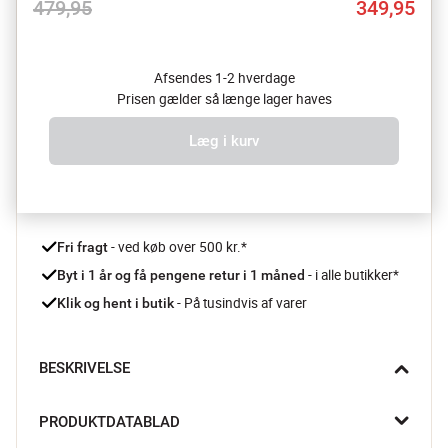
479,95
349,95
Afsendes 1-2 hverdage
Prisen gælder så længe lager haves
Læg i kurv
 - ved køb over 500 kr.*
Fri fragt
- i alle butikker*
Byt i 1 år og få pengene retur i 1 måned 
 - På tusindvis af varer
Klik og hent i butik
BESKRIVELSE
Gør klar til sommeren og skab liv og stemning i din have med 
PRODUKTDATABLAD
en farverig Brixton krukke fra ByOn.
