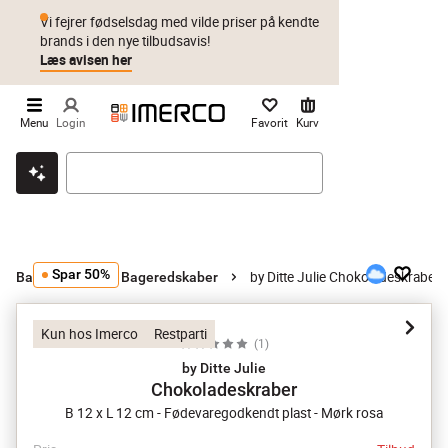
Vi fejrer fødselsdag med vilde priser på kendte
brands i den nye tilbudsavis!
Læs avisen her
Menu
Login
Favorit
Kurv
Klik & hent
Byt i 1 år
Prismatch
Spar 50%
by Ditte Julie Chokoladeskraber
Bageudstyr
Bageredskaber
Kun hos Imerco
Restparti
(
1
)
by Ditte Julie
Chokoladeskraber
B 12 x L 12 cm - Fødevaregodkendt plast - Mørk rosa