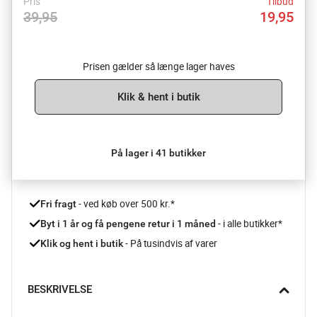
Pris
Tilbud
39,95
19,95
Prisen gælder så længe lager haves
Klik & hent i butik
På lager i 41 butikker
 - ved køb over 500 kr.*
Fri fragt
- i alle butikker*
Byt i 1 år og få pengene retur i 1 måned 
 - På tusindvis af varer
Klik og hent i butik
BESKRIVELSE
Lav de lækreste chokoladesnirkler med chokoladeskraberen 