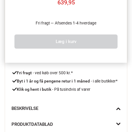
639,95
Fri fragt — Afsendes 1-4 hverdage
Læg i kurv
 - ved køb over 500 kr.*
Fri fragt
- i alle butikker*
Byt i 1 år og få pengene retur i 1 måned 
 - På tusindvis af varer
Klik og hent i butik
BESKRIVELSE
Gør din indretning komplet med Talja spejlet fra Broste 
PRODUKTDATABLAD
Copenhagen. Det ideelt som gulvspejl, hvor du kan beundre dit 
outfit, eller som vægdekoration for at skabe lys og dybde i 