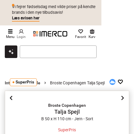
Vi fejrer fødselsdag med vilde priser på kendte
brands i den nye tilbudsavis!
Læs avisen her
Menu
Login
Favorit
Kurv
Klik & hent
Byt i 1 år
Prismatch
SuperPris
Broste Copenhagen Talja Spejl
Interiør
Spejle
Broste Copenhagen
Talja Spejl
B 50 x H 110 cm - Jern - Sort
SuperPris