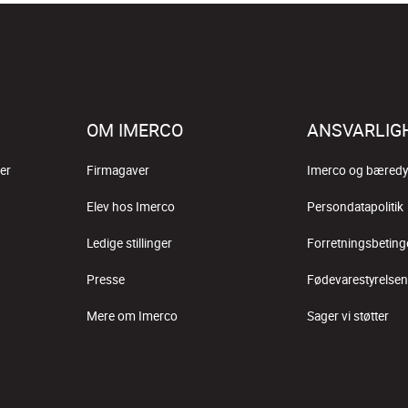
OM IMERCO
ANSVARLIG
er
Firmagaver
Imerco og bæredy
Elev hos Imerco
Persondatapolitik
Ledige stillinger
Forretningsbeting
Presse
Fødevarestyrelsen
Mere om Imerco
Sager vi støtter