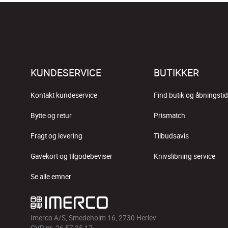
KUNDESERVICE
BUTIKKER
Kontakt kundeservice
Find butik og åbningstid
Bytte og retur
Prismatch
Fragt og levering
Tilbudsavis
Gavekort og tilgodebeviser
Knivslibning service
Se alle emner
Imerco A/S, Smedeholm 16, 2730 Herlev