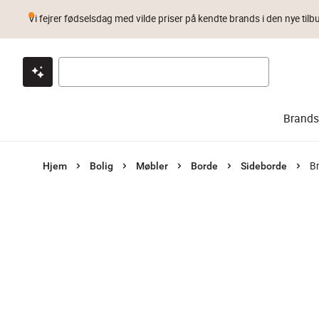
Vi fejrer fødselsdag med vilde priser på kendte brands i den nye tilb
Klik & hent
Byt i 1 år
Prismatch
Brands
B
Hjem
Bolig
Møbler
Borde
Sideborde