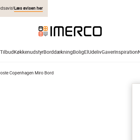
udsavis!
Læs avisen her
Tilbud
Køkkenudstyr
Borddækning
Bolig
El
Udeliv
Gaver
Inspiration
roste Copenhagen Miro Bord