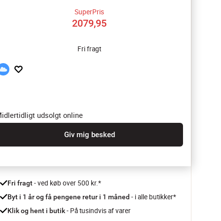
SuperPris
2079,95
Fri fragt
idlertidligt udsolgt online
Giv mig besked
 - ved køb over 500 kr.*
Fri fragt
- i alle butikker*
Byt i 1 år og få pengene retur i 1 måned 
 - På tusindvis af varer
Klik og hent i butik