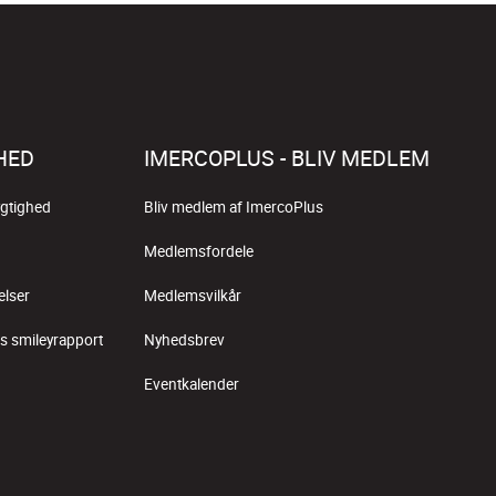
HED
IMERCOPLUS - BLIV MEDLEM
gtighed
Bliv medlem af ImercoPlus
Medlemsfordele
elser
Medlemsvilkår
s smileyrapport
Nyhedsbrev
Eventkalender