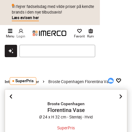
Vi fejrer fødselsdag med vilde priser på kendte
brands i den nye tilbudsavis!
Læs avisen her
Menu
Login
Favorit
Kurv
Klik & hent
Byt i 1 år
Prismatch
SuperPris
Broste Copenhagen Florentina Vase
Interiør
Vaser
Broste Copenhagen
Florentina Vase
Ø 24 x H 32 cm - Stentøj - Hvid
SuperPris