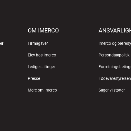
OM IMERCO
ANSVARLIG
er
Firmagaver
Imerco og bæredy
Elev hos Imerco
Persondatapolitik
Ledige stillinger
Forretningsbeting
Presse
Fødevarestyrelsen
Mere om Imerco
Sager vi støtter