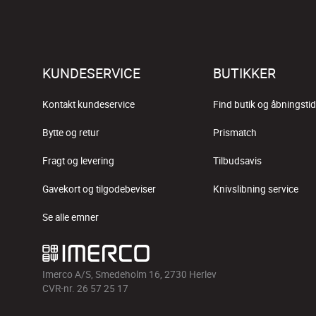
KUNDESERVICE
BUTIKKER
Kontakt kundeservice
Find butik og åbningstid
Bytte og retur
Prismatch
Fragt og levering
Tilbudsavis
Gavekort og tilgodebeviser
Knivslibning service
Se alle emner
Imerco A/S, Smedeholm 16, 2730 Herlev
CVR-nr. 26 57 25 17