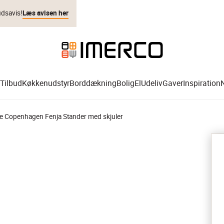
udsavis!
Læs avisen her
Tilbud
Køkkenudstyr
Borddækning
Bolig
El
Udeliv
Gaver
Inspiration
e Copenhagen Fenja Stander med skjuler