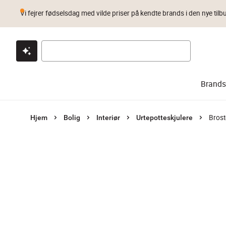
Vi fejrer fødselsdag med vilde priser på kendte brands i den nye tilb
Klik & hent
Byt i 1 år
Prismatch
Brands
Brost
Hjem
Bolig
Interiør
Urtepotteskjulere