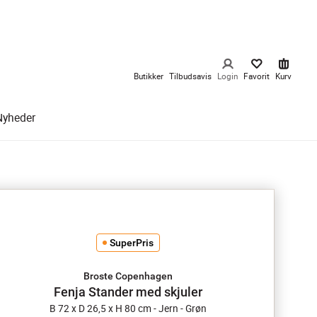
Butikker
Tilbudsavis
Login
Favorit
Kurv
Nyheder
SuperPris
Broste Copenhagen
Fenja Stander med skjuler
B 72 x D 26,5 x H 80 cm - Jern - Grøn