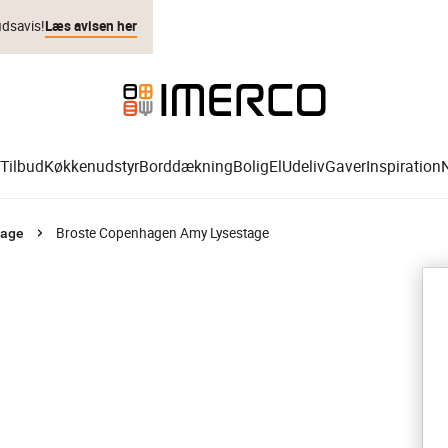
udsavis!
Læs avisen her
Tilbud
Køkkenudstyr
Borddækning
Bolig
El
Udeliv
Gaver
Inspiration
Broste Copenhagen Amy Lysestage
tage