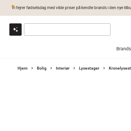
Vi fejrer fødselsdag med vilde priser på kendte brands i den nye tilb
Klik & hent
Byt i 1 år
Prismatch
Brands
Hjem
Bolig
Interiør
Lysestager
Kronelyses