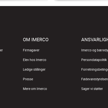
OM IMERCO
ANSVARLIG
er
Firmagaver
Imerco og bæredy
Elev hos Imerco
Persondatapolitik
Ledige stillinger
Forretningsbeting
Presse
Fødevarestyrelsen
Mere om Imerco
Sager vi støtter