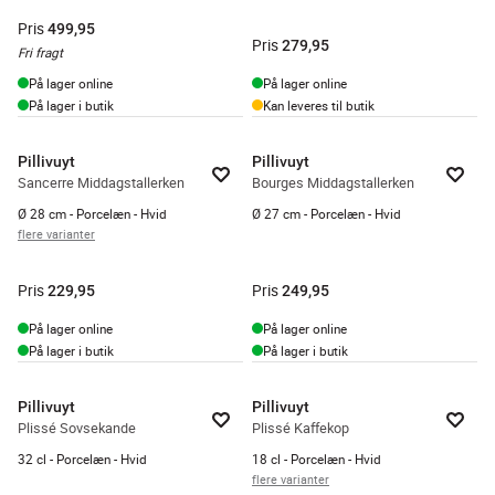
Pris
499,95
Pris
279,95
Fri fragt
På lager online
På lager online
På lager i butik
Kan leveres til butik
Pillivuyt
Pillivuyt
Sancerre Middagstallerken
Bourges Middagstallerken
Ø 28 cm - Porcelæn - Hvid
Ø 27 cm - Porcelæn - Hvid
flere varianter
Pris
Pris
229,95
249,95
På lager online
På lager online
På lager i butik
På lager i butik
Pillivuyt
Pillivuyt
Plissé Sovsekande
Plissé Kaffekop
32 cl - Porcelæn - Hvid
18 cl - Porcelæn - Hvid
flere varianter