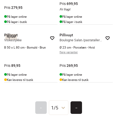
Pris
699,95
Pris
279,95
Fri fragt
På lager online
På lager online
På lager i butik
På lager i butik
Pillivuyt
Pillivuyt
Nyhed
Viskestykke
Boulogne Salat-/pastatallerken
B 50 x L 80 cm - Bomuld - Brun
Ø 23 cm - Porcelæn - Hvid
flere varianter
Pris
Pris
89,95
269,95
På lager online
På lager online
Kan leveres til butik
Kan leveres til butik
1/5
←
→