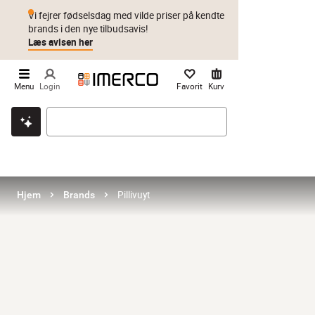
Vi fejrer fødselsdag med vilde priser på kendte
brands i den nye tilbudsavis!
Læs avisen her
Menu
Login
Favorit
Kurv
Klik & hent
Byt i 1 år
Prismatch
Pillivuyt
Hjem
Brands