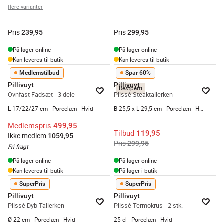
flere varianter
Pris
Pris
239,95
299,95
På lager online
På lager online
Kan leveres til butik
Kan leveres til butik
Medlemstilbud
Spar 60%
Pillivuyt
Pillivuyt
Restparti
Ovnfast Fadsæt - 3 dele
Plissé Steaktallerken
L 17/22/27 cm - Porcelæn - Hvid
B 25,5 x L 29,5 cm - Porcelæn - Hvid
Medlemspris
499,95
Tilbud
119,95
Ikke medlem
1059,95
Pris
299,95
Fri fragt
På lager online
På lager online
Kan leveres til butik
På lager i butik
SuperPris
SuperPris
Pillivuyt
Pillivuyt
Plissé Dyb Tallerken
Plissé Termokrus - 2 stk.
Ø 22 cm - Porcelæn - Hvid
25 cl - Porcelæn - Hvid