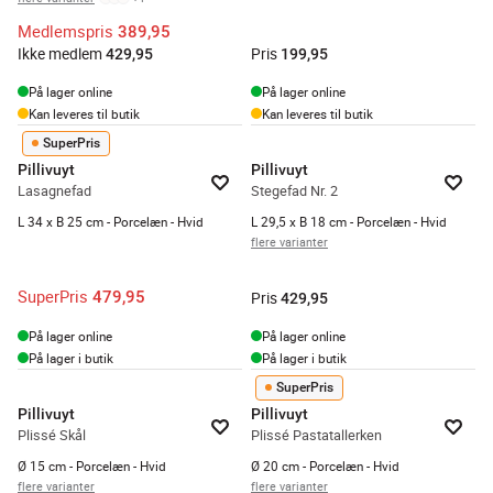
Medlemspris
389,95
Ikke medlem
Pris
429,95
199,95
På lager online
På lager online
Kan leveres til butik
Kan leveres til butik
SuperPris
Pillivuyt
Pillivuyt
Lasagnefad
Stegefad Nr. 2
L 34 x B 25 cm - Porcelæn - Hvid
L 29,5 x B 18 cm - Porcelæn - Hvid
flere varianter
SuperPris
479,95
Pris
429,95
På lager online
På lager online
På lager i butik
På lager i butik
SuperPris
Pillivuyt
Pillivuyt
Plissé Skål
Plissé Pastatallerken
Ø 15 cm - Porcelæn - Hvid
Ø 20 cm - Porcelæn - Hvid
flere varianter
flere varianter