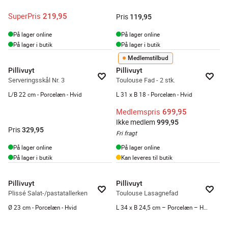
SuperPris
219,95
Pris
119,95
På lager online
På lager online
På lager i butik
På lager i butik
Medlemstilbud
Pillivuyt
Pillivuyt
Serveringsskål Nr. 3
Toulouse Fad - 2 stk.
L/B 22 cm - Porcelæn - Hvid
L 31 x B 18 - Porcelæn - Hvid
Medlemspris
699,95
Ikke medlem
999,95
Pris
329,95
Fri fragt
På lager online
På lager online
På lager i butik
Kan leveres til butik
Pillivuyt
Pillivuyt
Plissé Salat-/pastatallerken
Toulouse Lasagnefad
Ø 23 cm - Porcelæn - Hvid
L 34 x B 24,5 cm – Porcelæn – Hvid