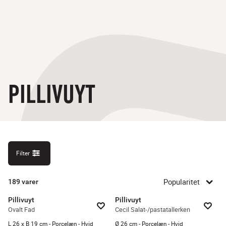
PILLIVUYT
Filter
Popularitet
189
varer
Pillivuyt
Pillivuyt
Ovalt Fad
Cecil Salat-/pastatallerken
L 26 x B 19 cm - Porcelæn - Hvid
Ø 26 cm - Porcelæn - Hvid