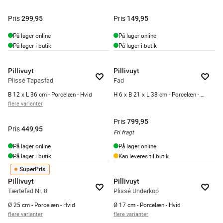
Pris
Pris
299,95
149,95
På lager online
På lager online
På lager i butik
På lager i butik
Pillivuyt
Pillivuyt
Plissé Tapasfad
Fad
B 12 x L 36 cm - Porcelæn - Hvid
H 6 x B 21 x L 38 cm - Porcelæn - Hvid
flere varianter
Pris
799,95
Pris
449,95
Fri fragt
På lager online
På lager online
På lager i butik
Kan leveres til butik
SuperPris
Pillivuyt
Pillivuyt
Tærtefad Nr. 8
Plissé Underkop
Ø 25 cm - Porcelæn - Hvid
Ø 17 cm - Porcelæn - Hvid
flere varianter
flere varianter