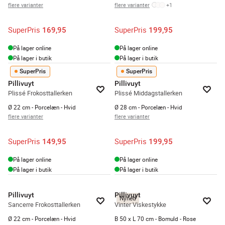
flere varianter
flere varianter
+
1
SuperPris
SuperPris
169,95
199,95
På lager online
På lager online
På lager i butik
På lager i butik
SuperPris
SuperPris
Pillivuyt
Pillivuyt
Plissé Frokosttallerken
Plissé Middagstallerken
Ø 22 cm - Porcelæn - Hvid
Ø 28 cm - Porcelæn - Hvid
flere varianter
flere varianter
SuperPris
SuperPris
149,95
199,95
På lager online
På lager online
På lager i butik
På lager i butik
Pillivuyt
Pillivuyt
Nyhed
Sancerre Frokosttallerken
Vinter Viskestykke
Ø 22 cm - Porcelæn - Hvid
B 50 x L 70 cm - Bomuld - Rose