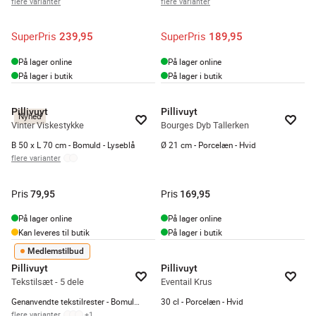
flere varianter
flere varianter
SuperPris
SuperPris
239,95
189,95
På lager online
På lager online
På lager i butik
På lager i butik
Pillivuyt
Pillivuyt
Nyhed
Vinter Viskestykke
Bourges Dyb Tallerken
B 50 x L 70 cm - Bomuld - Lyseblå
Ø 21 cm - Porcelæn - Hvid
flere varianter
Pris
Pris
79,95
169,95
På lager online
På lager online
Kan leveres til butik
På lager i butik
Medlemstilbud
Pillivuyt
Pillivuyt
Tekstilsæt - 5 dele
Eventail Krus
Genanvendte tekstilrester - Bomuld/polyester - Sort
30 cl - Porcelæn - Hvid
flere varianter
+
1