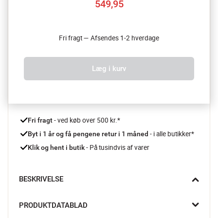
549,95
Fri fragt — Afsendes 1-2 hverdage
Læg i kurv
 - ved køb over 500 kr.*
Fri fragt
- i alle butikker*
Byt i 1 år og få pengene retur i 1 måned 
 - På tusindvis af varer
Klik og hent i butik
BESKRIVELSE
Affaldshåndteringen har aldrig været nemmere. Bo 
PRODUKTDATABLAD
pedalspanden fra Brabantia giver dig masser af plads til at 
håndtere affald i større mængder.
