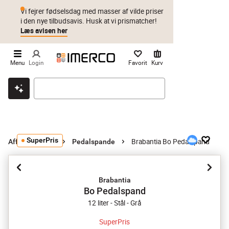
Vi fejrer fødselsdag med masser af vilde priser
i den nye tilbudsavis. Husk at vi prismatcher!
Læs avisen her
Menu
Login
Favorit
Kurv
Klik & hent
Byt i 1 år
Prismatch
SuperPris
Brabantia Bo Pedalspand
Affaldsspande
Pedalspande
Brabantia
Bo Pedalspand
12 liter - Stål - Grå
SuperPris